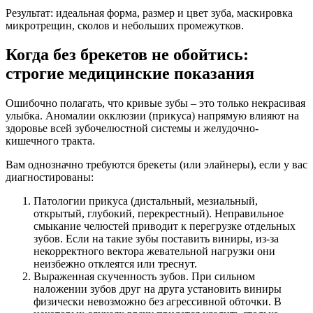
Результат: идеальная форма, размер и цвет зуба, маскировка
микротрещин, сколов и небольших промежутков.
Когда без брекетов не обойтись:
строгие медицинские показания
Ошибочно полагать, что кривые зубы – это только некрасивая
улыбка. Аномалии окклюзии (прикуса) напрямую влияют на
здоровье всей зубочелюстной системы и желудочно-
кишечного тракта.
Вам однозначно требуются брекеты (или элайнеры), если у вас
диагностированы:
Патологии прикуса (дистальный, мезиальный,
открытый, глубокий, перекрестный). Неправильное
смыкание челюстей приводит к перегрузке отдельных
зубов. Если на такие зубы поставить виниры, из-за
некорректного вектора жевательной нагрузки они
неизбежно отклеятся или треснут.
Выраженная скученность зубов. При сильном
наложении зубов друг на друга установить виниры
физически невозможно без агрессивной обточки. В