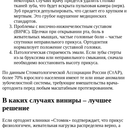
некоторых случаях врачу придется удалить столько
тканей зуба, что будет вскрыта пульповая камера (нерв).
Зуб придется депульпировать, что сделает его хрупким и
мертвым. Это грубое нарушение медицинских
стандартов.
Проблемы с височно-нижнечелюстным суставом
(ВНЧС). Щелчки при открывании рта, боль в
жевательных мышцах, частые головные боли – частые
спутники неправильного прикуса. Ортодонтия
нормализует положение суставной головки.
Патологическая стираемость эмали. Если зубы стерты
из-за бруксизма или неправильного смыкания, сначала
необходимо восстановить высоту прикуса.
По данным Стоматологической Ассоциации России (СтАР),
более 70% взрослого населения имеют те или иные аномалии
зубочелюстной системы, требующие вмешательства врача-
ортодонта перед любым масштабным протезированием.
В каких случаях виниры – лучшее
решение
Если ортодонт клиники «Стомик» подтверждает, что прикус
физиологичен, жевательная нагрузка распределена верно, а