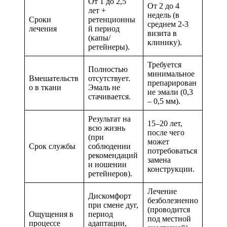
От 1 до 2,5
От 2 до 4
лет +
недель (в
Сроки
ретенционны
среднем 2-3
лечения
й период
визита в
(капы/
клинику).
ретейнеры).
Требуется
Полностью
минимальное
Вмешательств
отсутствует.
препарирован
о в ткани
Эмаль не
ие эмали (0,3
стачивается.
– 0,5 мм).
Результат на
15–20 лет,
всю жизнь
после чего
(при
может
Срок службы
соблюдении
потребоваться
рекомендаций
замена
и ношении
конструкции.
ретейнеров).
Лечение
Дискомфорт
безболезненно
при смене дуг,
(проводится
Ощущения в
период
под местной
процессе
адаптации,