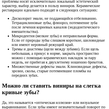
проблемы носят исключительно локальный эстетический
характер, выбор делается в пользу виниров. Керамические
реставрации идеально подходят в следующих ситуациях:
Дисколорит эмали, не поддающийся отбеливанию.
Тетрациклиновые зубы, флюороз, потемнение зуба
после лечения корневых каналов (эндодонтического
вмешательства).
Микродентия (мелкие зубы) и неправильная форма.
Если от природы зубы слишком короткие, шиловидные
или имеют неровный режущий край.
Тремы и диастемы (щели между зубами). Если щель
небольшая, а прикус в норме, закрыть пространство
можно с помощью керамических накладок за пару
недель, не прибегая к двухлетнему ношению брекетов.
Множественные дефекты эмали. Клиновидные дефекты,
эрозии, сколы, старые потемневшие пломбы на
передних зубах.
Можно ли ставить виниры на слегка
кривые зубы?
Да, это называется «оптическая иллюзия» или визуальное
выравнивание. Если зубы имеют незначительный поворот по