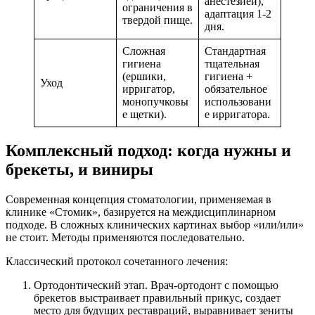
анестезией),
ограничения в
адаптация 1-2
твердой пище.
дня.
Сложная
Стандартная
гигиена
тщательная
(ершики,
гигиена +
Уход
ирригатор,
обязательное
монопучковы
использовани
е щетки).
е ирригатора.
Комплексный подход: когда нужны и
брекеты, и виниры
Современная концепция стоматологии, применяемая в
клинике «Стомик», базируется на междисциплинарном
подходе. В сложных клинических картинах выбор «или/или»
не стоит. Методы применяются последовательно.
Классический протокол сочетанного лечения:
Ортодонтический этап. Врач-ортодонт с помощью
брекетов выстраивает правильный прикус, создает
место для будущих реставраций, выравнивает зениты