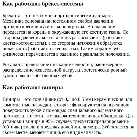
Как работают брекет-системы
Брекеты – это несъемный ортодонтический аппарат.
Механика основана на постоянном слабом давлении
ортодонтической дуги на коронку зуба. Это давление
передается на корень и окружающую его костную ткань. Со
стороны давления костная ткань рассасывается (работают
клетки-остеокласты), а со стороны натяжения образуется
новая кость (работают остеобласты). Таким образом зуб
физически перемещается в заданное правильное положение.
Результат: правильное смыкание челюстей, равномерное
распределение жевательной нагрузки, эстетически ровный
зубной ряд из собственных зубов.
Как работают виниры
Виниры – это тончайшие (от 0,3 до 0,5 мм) керамические или
композитные накладки, которые фиксируются на переднюю
поверхность зубов с помощью специального адгезивного
протокола. По сути, это высокотехнологичная облицовка. Для
установки винира в 95% случаев требуется препарирование
(обточка) эмали в пределах долей миллиметра. Зуб остается на
своем месте, меняется лишь его видимая часть.